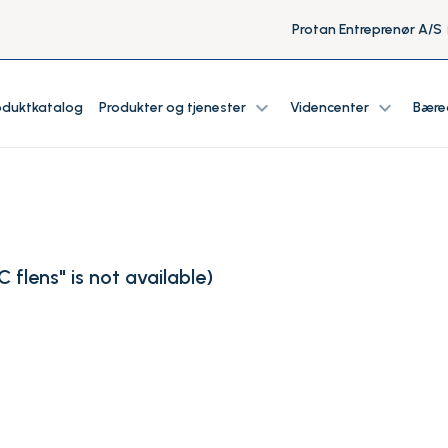
Protan Entreprenør A/S
expand_more
expand_more
oduktkatalog
Produkter og tjenester
Videncenter
Bære
 flens" is not available
)