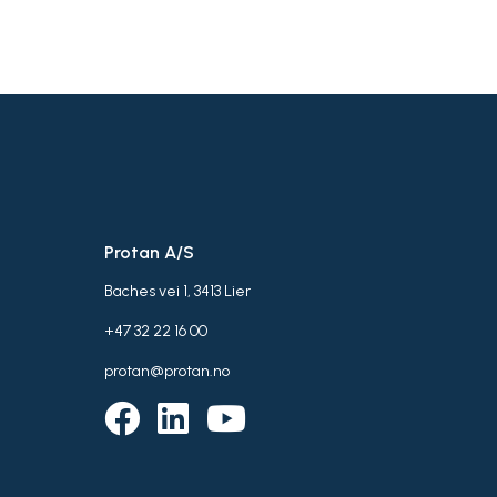
Protan A/S
Baches vei 1, 3413 Lier
+47 32 22 16 00
protan@protan.no