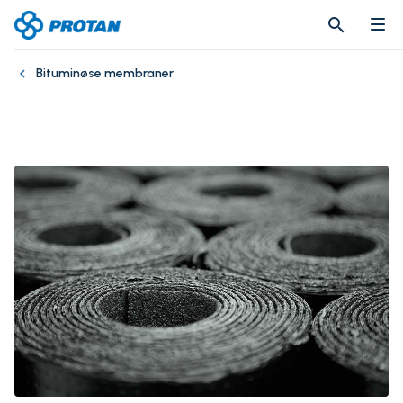
search
search
Bituminøse membraner