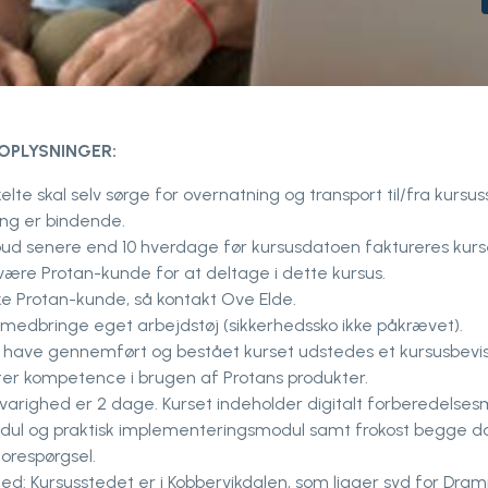
OPLYSNINGER:
lte skal selv sørge for overnatning og transport til/fra kursu
ing er bindende.
ud senere end 10 hverdage før kursusdatoen faktureres kurse
 være Protan-kunde for at deltage i dette kursus.
kke Protan-kunde, så kontakt Ove Elde.
 medbringe eget arbejdstøj (sikkerhedssko ikke påkrævet).
t have gennemført og bestået kurset udstedes et kursusbevis
er kompetence i brugen af ​​Protans produkter.
 varighed er 2 dage. Kurset indeholder digitalt forberedelses
dul og praktisk implementeringsmodul samt frokost begge d
forespørgsel.
ted: Kursusstedet er i Kobbervikdalen, som ligger syd for Dra