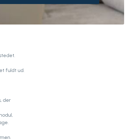
sstedet.
t fuldt ud.
, der
modul,
age.
mmen.