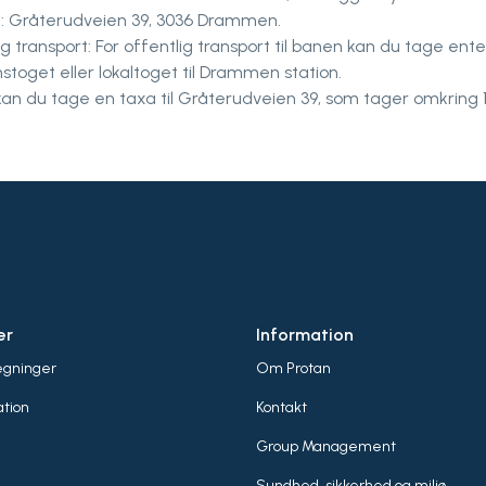
: Gråterudveien 39, 3036 Drammen.
g transport: For offentlig transport til banen kan du tage ent
stoget eller lokaltoget til Drammen station.
kan du tage en taxa til Gråterudveien 39, som tager omkring 1
er
Information
egninger
Om Protan
tion
Kontakt
Group Management
Sundhed, sikkerhed og miljø