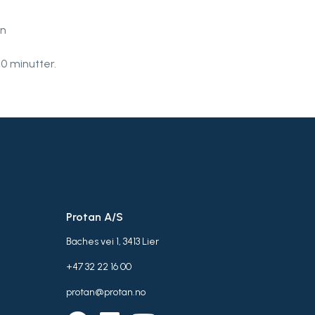
en
0 minutter.
Protan A/S
Baches vei 1, 3413 Lier
+47 32 22 16 00
protan@protan.no