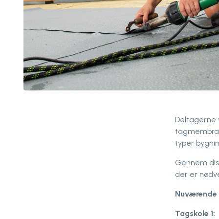
Deltagerne v
tagmembrane
typer bygnin
Gennem diss
der er nødv
Nuværende k
Tagskole 1: