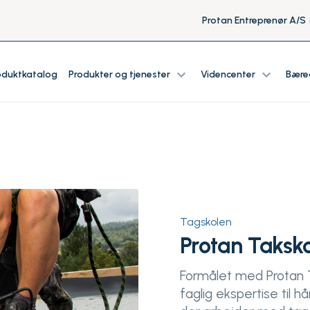
Protan Entreprenør A/S
expand_more
expand_more
oduktkatalog
Produkter og tjenester
Videncenter
Bære
Tagskolen
Protan Taksk
Formålet med Protan T
faglig ekspertise til 