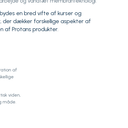
arbejde og vandtæt membranteknologi.
lbydes en bred vifte af kurser og
der dækker forskellige aspekter af
af ​​Protans produkter.
ration af
kellige
isk viden,
ig måde.