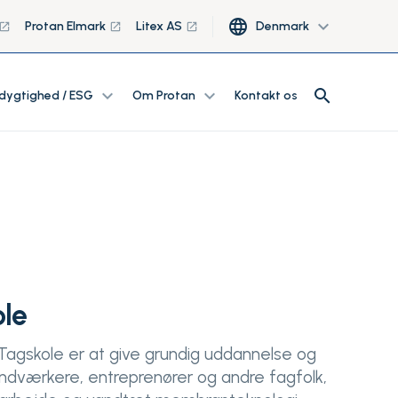
language
expand_more
Protan Elmark
Litex AS
Denmark
launch
launch
launch
search
expand_more
expand_more
search
dygtighed / ESG
Om Protan
Kontakt os
ole
agskole er at give grundig uddannelse og
håndværkere, entreprenører og andre fagfolk,