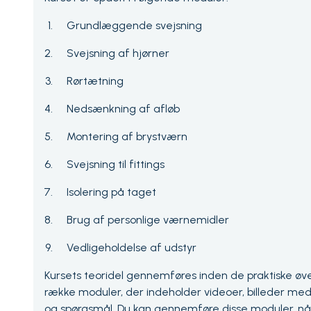
Grundlæggende svejsning
Svejsning af hjørner
Rørtætning
Nedsænkning af afløb
Montering af brystværn
Svejsning til fittings
Isolering på taget
Brug af personlige værnemidler
Vedligeholdelse af udstyr
Kursets teoridel gennemføres inden de praktiske øve
række moduler, der indeholder videoer, billeder med t
og spørgsmål. Du kan gennemføre disse moduler, når