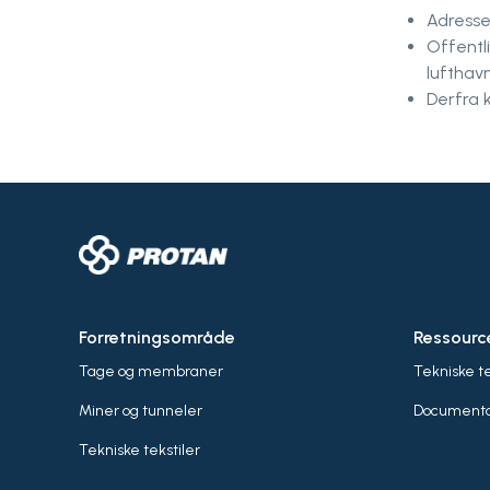
Adresse
Offentli
lufthavn
Derfra 
Forretningsområde
Ressourc
Tage og membraner
Tekniske t
Miner og tunneler
Documenta
Tekniske tekstiler