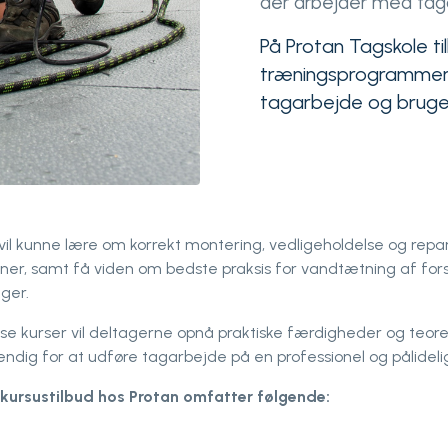
der arbejder med tag
På Protan Tagskole ti
træningsprogrammer, 
tagarbejde og brugen 
il kunne lære om korrekt montering, vedligeholdelse og repa
r, samt få viden om bedste praksis for vandtætning af fors
ger.
e kurser vil deltagerne opnå praktiske færdigheder og teoret
endig for at udføre tagarbejde på en professionel og pålidel
ursustilbud hos Protan omfatter følgende: