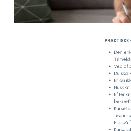
PRAKTISKE 
Den enke
Tilmeld
Ved afb
Du skal
Er du i
Husk at
Efter a
bekræft
Kursets
teorimo
Pris på 
Kursuss