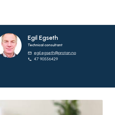
Egil Egseth
Technical consultant
egil.egseth@protan.no
email
47 90556429
phone