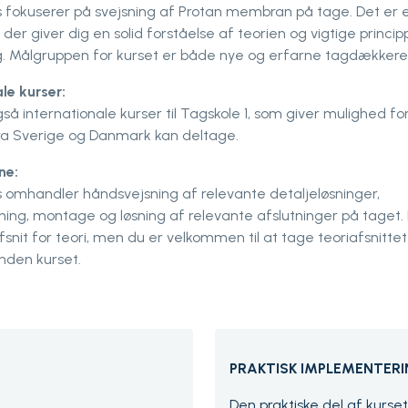
s fokuserer på svejsning af Protan membran på tage. Det er 
 der giver dig en solid forståelse af teorien og vigtige princip
g. Målgruppen for kurset er både nye og erfarne tagdækkere
le kurser:
også internationale kurser til Tagskole 1, som giver mulighed for
ra Sverige og Danmark kan deltage.
ne:
s omhandler håndsvejsning af relevante detaljeløsninger,
ning, montage og løsning af relevante afslutninger på taget.
fsnit for teori, men du er velkommen til at tage teoriafsnittet 
inden kurset.
PRAKTISK IMPLEMENTER
Den praktiske del af kurset 