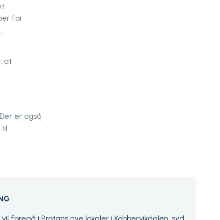
et
per for
.
, at
 Der er også
til
ING
vil foregå i Protans nye lokaler i Kobbervikdalen, syd