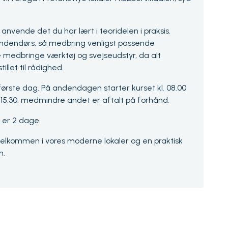
anvende det du har lært i teoridelen i praksis.
 indendørs, så medbring venligst passende
e medbringe værktøj og svejseudstyr, da alt
tillet til rådighed.
 første dag. På andendagen starter kurset kl. 08.00
0. 15.30, medmindre andet er aftalt på forhånd.
 er 2 dage.
g velkommen i vores moderne lokaler og en praktisk
n.