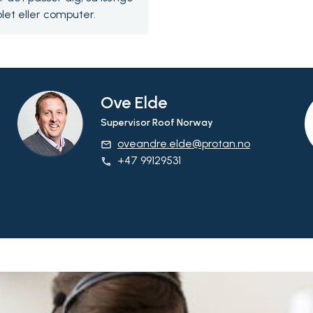
let eller computer.
Ove Elde
Supervisor Roof Norway
oveandre.elde@protan.no
email
+47 99129531
phone