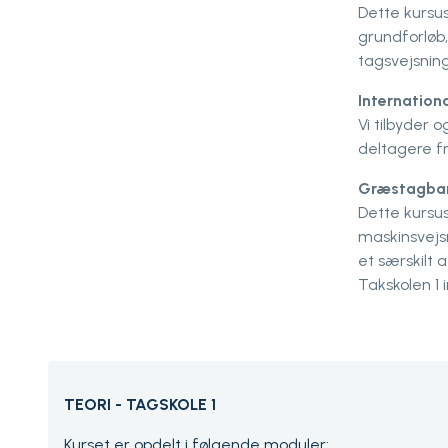
Dette kursu
grundforløb,
tagsvejsnin
Internationa
Vi tilbyder 
deltagere f
Græstagba
Dette kursu
maskinsvejs
et særskilt a
Takskolen 1 
TEORI - TAGSKOLE 1
Kurset er opdelt i følgende moduler: