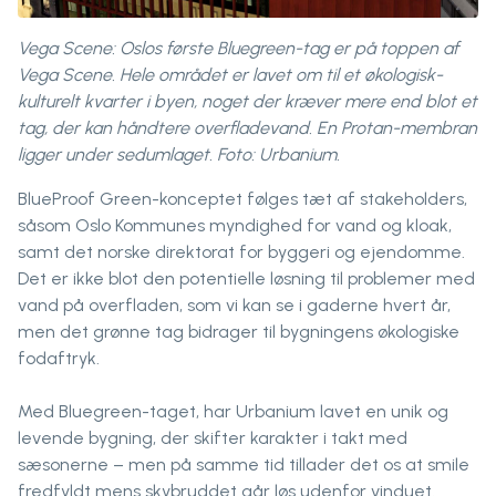
Vega Scene: Oslos første Bluegreen-tag er på toppen af
Vega Scene. Hele området er lavet om til et økologisk-
kulturelt kvarter i byen, noget der kræver mere end blot et
tag, der kan håndtere overfladevand. En Protan-membran
ligger under sedumlaget. Foto: Urbanium.
BlueProof Green-konceptet følges tæt af stakeholders,
såsom Oslo Kommunes myndighed for vand og kloak,
samt det norske direktorat for byggeri og ejendomme.
Det er ikke blot den potentielle løsning til problemer med
vand på overfladen, som vi kan se i gaderne hvert år,
men det grønne tag bidrager til bygningens økologiske
fodaftryk.
Med Bluegreen-taget, har Urbanium lavet en unik og
levende bygning, der skifter karakter i takt med
sæsonerne – men på samme tid tillader det os at smile
fredfyldt mens skybruddet går løs udenfor vinduet.