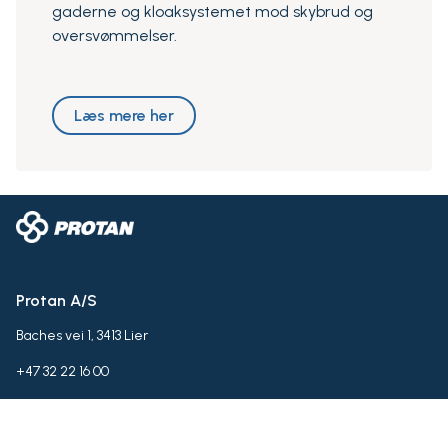
gaderne og kloaksystemet mod skybrud og
oversvømmelser.
Læs mere her
Protan A/S
Baches vei 1, 3413 Lier
+47 32 22 16 00
protan@protan.no