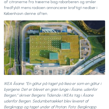
af citronerne fra træerne bag rabarberen og smiler
fredfyldt mens radioen annoncerer kraftigt nedbør i
København denne aften.
IKEA Åsane: ”En gåtur på taget på Ikea er som en gåtur i
bjergene. Det er blevet en grøn lunge i Åsane, udenfor
Bergen,” skriver Bergens Tidende i IKEAs tag i Åsane
udenfor Bergen. Sedumbetrækket blev leveret af
Bergknapp og taget under af Protan. Foto: Bergknapp