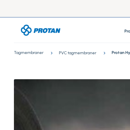
Pr
Tagmembraner
Protan H
PVC tagmembraner