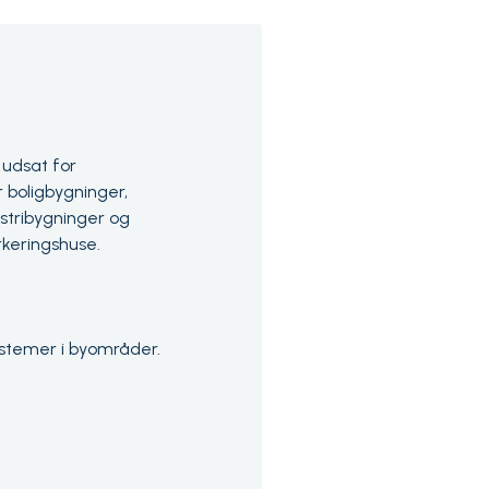
 udsat for
 boligbygninger,
ustribygninger og
rkeringshuse.
temer i byområder.