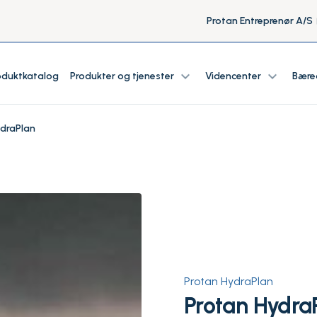
Protan Entreprenør A/S
expand_more
expand_more
oduktkatalog
Produkter og tjenester
Videncenter
Bære
ydraPlan
Protan HydraPlan
Protan HydraP