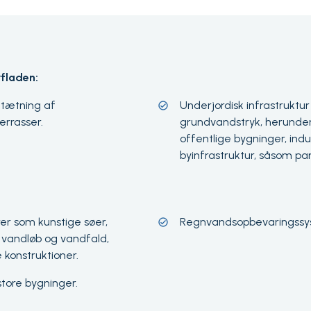
rfladen:
dtætning af
Underjordisk infrastruktur
errasser.
grundvandstryk, herunder
offentlige bygninger, ind
byinfrastruktur, såsom pa
er som kunstige søer,
Regnvandsopbevaringssys
vandløb og vandfald,
konstruktioner.
tore bygninger.