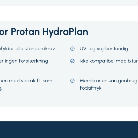
for Protan HydraPlan
fylder alle standardkrav
UV- og vejrbestandig.
 ingen forstærkning
Ikke kompatibel med bitu
en med varmluft, som
Membranen kan genbruge
.
fodaftryk.