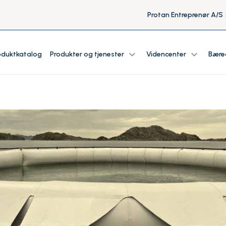
Protan Entreprenør A/S
expand_more
expand_more
oduktkatalog
Produkter og tjenester
Videncenter
Bære