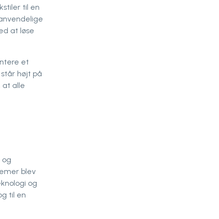
tiler til en
nanvendelige
ed at løse
entere et
står højt på
 at alle
k og
temer blev
knologi og
g til en