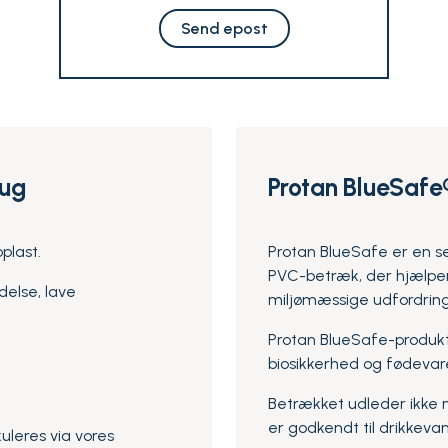
Send epost
rug
Protan BlueSafe
plast.
Protan BlueSafe er en s
PVC-betræk, der hjælper
delse, lave
miljømæssige udfordring
Protan BlueSafe-produkt
biosikkerhed og fødevar
Betrækket udleder ikke mi
er godkendt til drikkeva
kuleres via vores