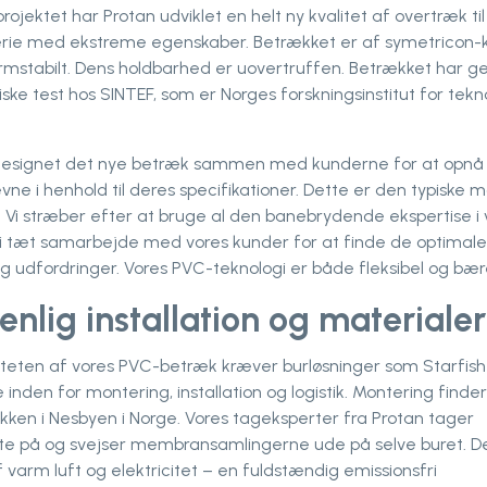
projektet har Protan udviklet en helt ny kvalitet af overtræk til
rie med ekstreme egenskaber. Betrækket er af symetricon-k
rmstabilt. Dens holdbarhed er uovertruffen. Betrækket har
iske test hos SINTEF, som er Norges forskningsinstitut for tekn
designet det nye betræk sammen med kunderne for at opnå
ne i henhold til deres specifikationer. Dette er den typiske 
 Vi stræber efter at bruge al den banebrydende ekspertise i 
i tæt samarbejde med vores kunder for at finde de optimale l
g udfordringer. Vores PVC-teknologi er både fleksibel og bær
enlig installation og materialer
iteten af vores PVC-betræk kræver burløsninger som Starfish
nden for montering, installation og logistik. Montering finde
kken i Nesbyen i Norge. Vores tageksperter fra Protan tager
te på og svejser membransamlingerne ude på selve buret. D
 varm luft og elektricitet – en fuldstændig emissionsfri