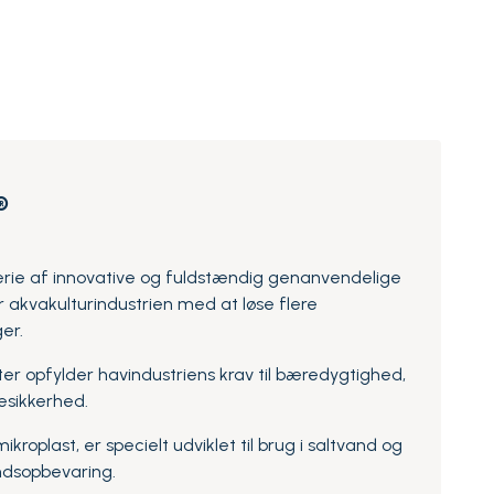
®
erie af innovative og fuldstændig genanvendelige
 akvakulturindustrien med at løse flere
er.
er opfylder havindustriens krav til bæredygtighed,
esikkerhed.
kroplast, er specielt udviklet til brug i saltvand og
ndsopbevaring.