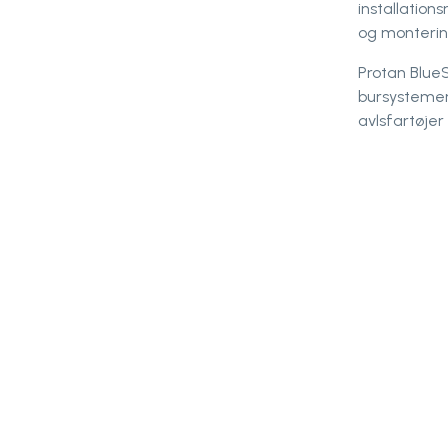
installation
og monterin
Protan Blue
bursystemer 
avlsfartøjer