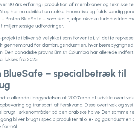
ver 80 års erfaring i produktion af membraner og tekniske teks
l og har nu udviklet en række innovative og fuldstændig ge
– Protan BlueSafe – som skal hjælpe akvakulturindustrien m
af miljømæssige udfordringer.
h-projektet bliver så vellykket som forventet, vil dette repræs
alt gennembrud for dambrugsindustrien, hvor bæredygtighed 
 Den canadiske provins British Columbia har allerede indført,
al lukkes fra 2025.
 BlueSafe – specialbetræk til
ug
ndte allerede i begyndelsen af 2000'erne at udvikle overtræ
 opbevaring og transport af ferskvand. Disse overtræk og sys
l brugt i ørkenområder på den arabiske halvø. Den samme te
lgang bliver brugt i specialprodukter til olie- og gasindustrien o
 formål.