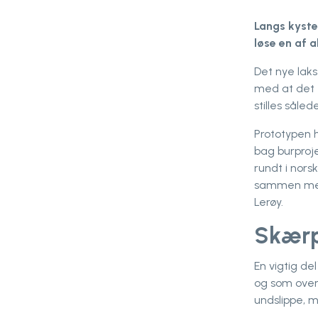
Langs kysten
løse en af ​
Det nye laks
med at det f
stilles såle
Prototypen 
bag burproje
rundt i nors
sammen med 
Lerøy.
Skærp
En vigtig d
og som overt
undslippe, m