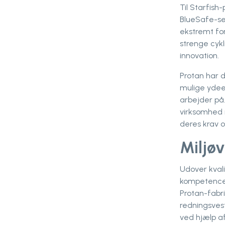
Til Starfish-
BlueSafe-se
ekstremt fo
strenge cykl
innovation.
Protan har 
mulige ydeev
arbejder på.
virksomhed 
deres krav o
Miljøv
Udover kval
kompetence i
Protan-fabri
redningsves
ved hjælp af