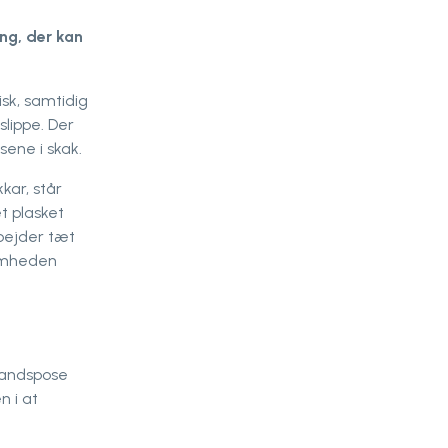
ing, der kan
sk, samtidig
slippe. Der
sene i skak.
kar, står
t plasket
rbejder tæt
somheden
vandspose
n i at