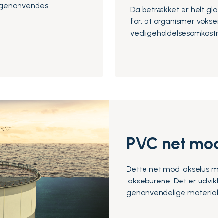
/genanvendes.
Da betrækket er helt gla
for, at organismer vokse
vedligeholdelsesomkostn
PVC net mod
Dette net mod lakselus m
lakseburene. Det er udvik
genanvendelige material