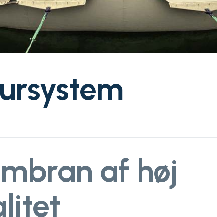
bursystem
mbran af høj
litet