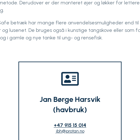
smetode. Derudover er der monteret øjer og løkker for lettere
g.
Safe betræk har mange flere anvendelsesmuligheder end til
og lusenet. De bruges også i kunstige tangskove eller som for
 og i gamle og nye tanke til ung- og rensefisk.
Jan Børge Harsvik
(havbruk)
+47 915 15 014
jbh@protan.no