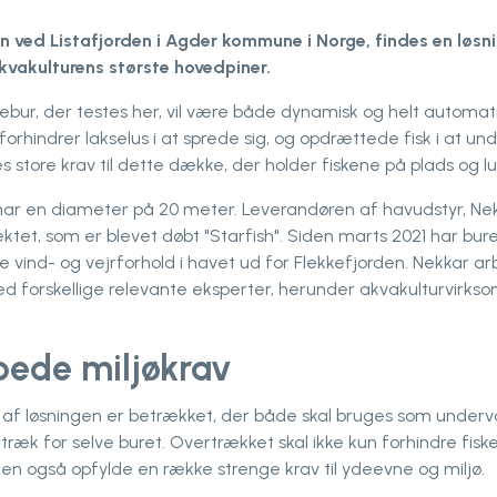
 ved ​​Listafjorden i Agder kommune i Norge, findes en løsn
​akvakulturens største hovedpiner.
ebur, der testes her, vil være både dynamisk og helt automati
orhindrer lakselus i at sprede sig, og opdrættede fisk i at und
des store krav til dette dække, der holder fiskene på plads og lu
har en diameter på 20 meter. Leverandøren af havudstyr, Nek
ktet, som er blevet døbt "Starfish". Siden marts 2021 har bure
ke vind- og vejrforhold i havet ud for Flekkefjorden. Nekkar a
forskellige relevante eksperter, herunder akvakulturvirk
ede miljøkrav
el af løsningen er betrækket, der både skal bruges som under
ræk for selve buret. Overtrækket skal ikke kun forhindre fiske
en også opfylde en række strenge krav til ydeevne og miljø.