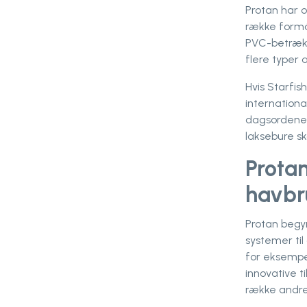
Protan har o
række formå
PVC-betræk 
flere typer 
Hvis Starfis
internation
dagsordenen.
laksebure sk
Protan
havbr
Protan begy
systemer til
for eksempe
innovative ti
række andre