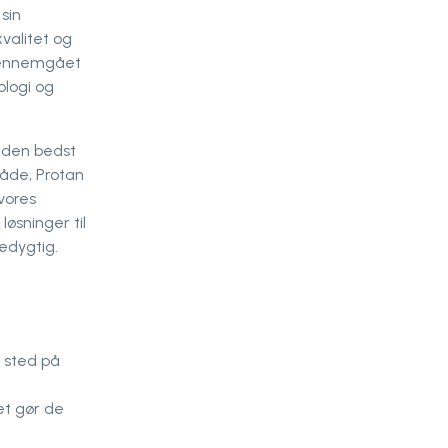
 sin
valitet og
 gennemgået
ologi og
 den bedst
måde, Protan
vores
øsninger til
edygtig.
r sted på
et gør de